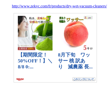
http://www.zekvc.com/fr/products/dry-wet-vacuum-cleaners/