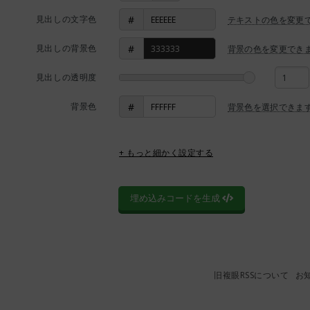
見出しの文字色
#
テキストの色を変更
見出しの背景色
#
背景の色を変更でき
見出しの透明度
背景色
#
背景色を選択できま
+ もっと細かく設定する
埋め込みコードを生成
旧複眼RSSについて
お