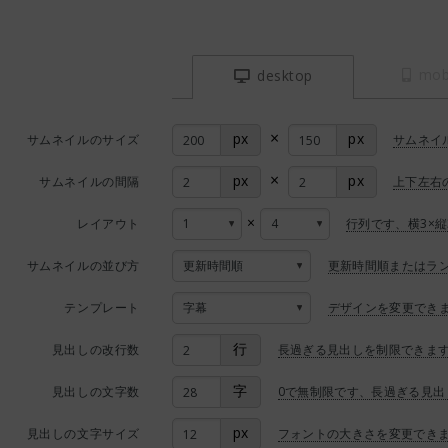
mob
desktop
×
px
px
サムネイルのサイズ
サムネイ
×
px
px
サムネイルの間隔
上下左右
×
レイアウト
行列です、横3×縦
サムネイルの並び方
更新時間順またはラ
テンプレート
デザインを変更でき
行
見出しの改行数
長過ぎる見出しを制限できま
字
見出しの文字数
0で無制限です、長過ぎる見出
px
見出しの文字サイズ
フォントの大きさを変更でき