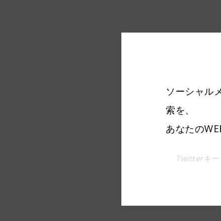
ソーシャル
索を、
あなたのW
Twitter
キー